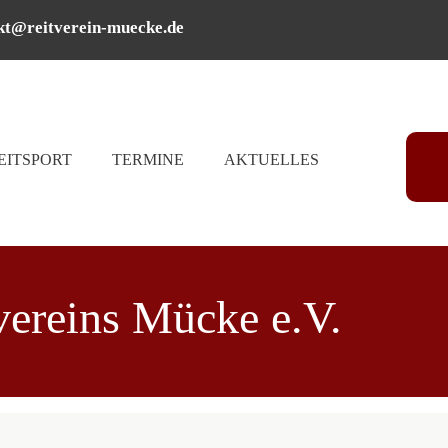
kt@reitverein-muecke.de
EITSPORT
TERMINE
AKTUELLES
vereins Mücke e.V.