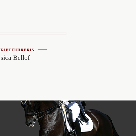
HRIFTFÜHRERIN
ssica Bellof