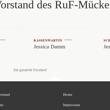
Vorstand des RuF-Mücke
KASSENWARTIN
SC
Jessica Damm
Je
Der gesamte Vorstand
rstand
Home
ns
Impressum