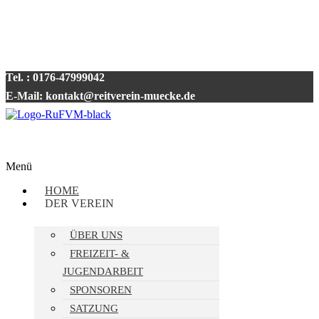
Tel. : 0176-47999042
E-Mail: kontakt@reitverein-muecke.de
Menü
HOME
DER VEREIN
ÜBER UNS
FREIZEIT- &
JUGENDARBEIT
SPONSOREN
SATZUNG