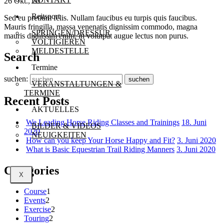
26 Okt., 20
Reitsport
Sed eu pretium felis. Nullam faucibus eu turpis quis faucibus.
Mauris fringilla, massa venenatis dignissim commodo, magna
SPRINGEN/DRESSUR
mauris dignissim enim, in volutpat augue lectus non purus.
VOLTIGIEREN
MELDESTELLE
Search
Termine
suchen:
suchen
VERANSTALTUNGEN &
TERMINE
Recent Posts
AKTUELLES
We Leading Horse Riding Classes and Trainings
18. Juni
BILDER & VIDEOS
2020
NEUIGKEITEN
How can you keep Your Horse Happy and Fit?
3. Juni 2020
What is Basic Equestrian Trail Riding Manners
3. Juni 2020
Categories
X
Course
1
Events
2
Exercise
2
Touring
2